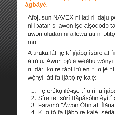
àgbáyé.
Afojusun NAVEX ni lati rii daju p
ni ibatan si awọn iṣe aiṣododo ta
awọn oludari ni ailewu ati ni otitọ
mọ.
A tiraka láti jẹ́ kí jíjábọ̀ ìṣòro a
àìrújú. Àwọn ojúlé wẹ́ẹ̀bù wọ̀nyí
ní dárúkọ rẹ tàbí irú ẹni tí o jẹ́ 
wọ̀nyí láti fa ìjábọ̀ rẹ kalẹ̀:
Tẹ orúkọ ilé-iṣẹ́ tí o ń fa ìjá
Ṣíra tẹ Ìsọ̀rí Ìtàpásófin èyítí
Faramọ́ "Àwọn Òfin àti Ìlànà"
Kí o tó fa ìjábọ̀ rẹ kalẹ̀, ṣẹ̀dá