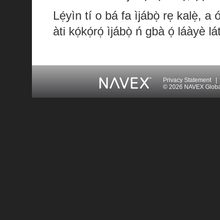
Lẹ́yìn tí o bá fa ìjábọ̀ rẹ kalẹ̀, a 
àti kọ́kọ́rọ́ ìjábọ̀ ń gbà ọ́ láàyè lá
Privacy Statement
|
© 2026 NAVEX Global 