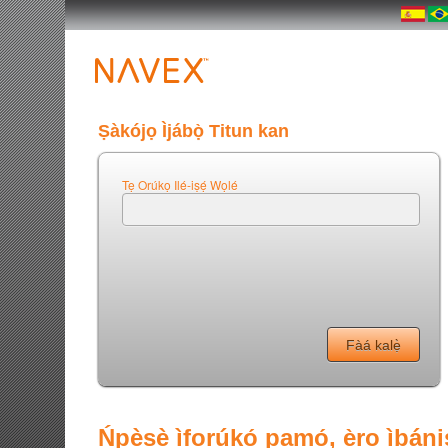
Ṣàkójọ Ìjábọ̀ Titun kan
Tẹ Orúkọ Ilé-iṣẹ́ Wọlé
Ńpèsè ìforúkọ́ pamọ́, ẹ̀rọ ìbánis