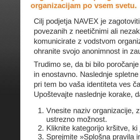
organizacijam po vsem svetu.
Cilj podjetja NAVEX je zagotovit
povezanih z neetičnimi ali nezak
komunicirate z vodstvom organiz
ohranite svojo anonimnost in za
Trudimo se, da bi bilo poročanje
in enostavno. Naslednje spletne 
pri tem bo vaša identiteta ves 
Upoštevajte naslednje korake, da 
Vnesite naziv organizacije, z
ustrezno možnost.
Kliknite kategorijo kršitve, ki 
Sprejmite »Splošna pravila in