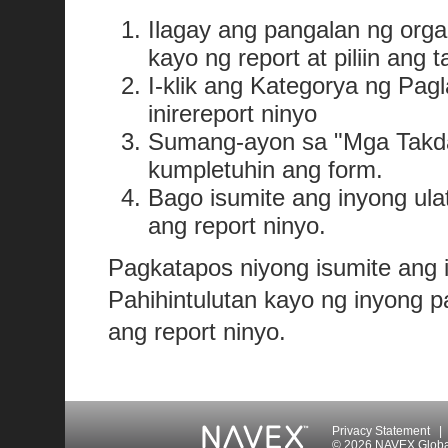
Ilagay ang pangalan ng org
kayo ng report at piliin ang
I-klik ang Kategorya ng Pag
inirereport ninyo
Sumang-ayon sa "Mga Takda
kumpletuhin ang form.
Bago isumite ang inyong ula
ang report ninyo.
Pagkatapos niyong isumite ang i
Pahihintulutan kayo ng inyong pa
ang report ninyo.
Privacy Statement
|
© 2026 NAVEX Global 