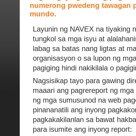
numerong pwedeng tawagan p
mundo.
Layunin ng NAVEX na tiyaking
tungkol sa mga isyu at alalahan
labag sa batas nang ligtas at m
organisasyon o sa lupon ng mga 
pagiging hindi nakikilala o pagi
Nagsisikap tayo para gawing dir
maaari ang pagrereport ng mga 
ng mga sumusunod na web page
pinananatili ang inyong pagkako
pagkakakilanlan sa bawat hakb
para isumite ang inyong report: