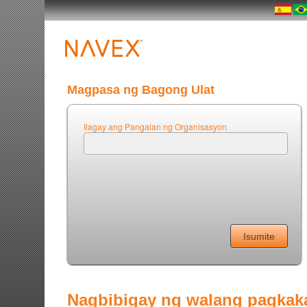
Magpasa ng Bagong Ulat
Ilagay ang Pangalan ng Organisasyon
Nagbibigay ng walang pagkaka