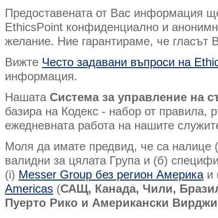
Предоставената от Вас информация ще
EthicsPoint конфиденциално и анонимн
желание. Ние гарантираме, че гласът В
Вижте
Често задавани въпроси на Ethi
информация.
Нашата
Система за управление на с
базира на Кодекс - набор от правила,
ежедневната работа на нашите служит
Моля да имате предвид, че са налице 
валидни за цялата Група и (б) специф
(i)
Messer Group без регион Америка
и (
Americas
(
САЩ, Канада, Чили, Брази
Пуерто Рико и Американски Вирдж