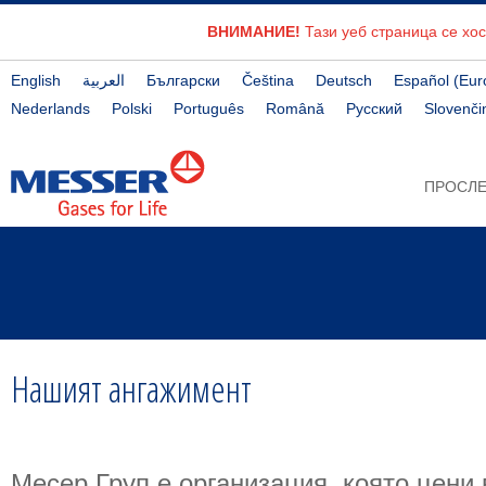
ВНИМАНИЕ!
Тази уеб страница се хос
English
العربية
Български
Čeština
Deutsch
Español (Eur
Nederlands
Polski
Português
Română
Русский
Slovenči
ПРОСЛЕ
Нашият ангажимент
Месер Груп е организация, която цени 