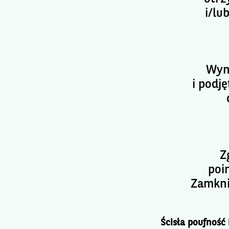
i/lu
Wyn
i podj
Z
poi
Zamkni
Ścisła poufność