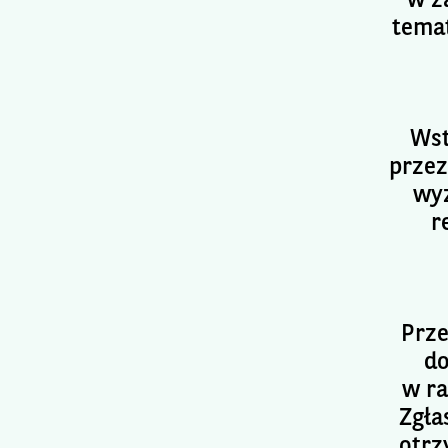
w z
temat
Wst
przez
wy
r
Prz
do
w ra
Zgła
otrz