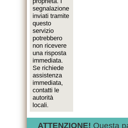
proprietà. I
segnalazione
inviati tramite
questo
servizio
potrebbero
non ricevere
una risposta
immediata.
Se richiede
assistenza
immediata,
contatti le
autorità
locali.
ATTENZIONE!
Questa pag