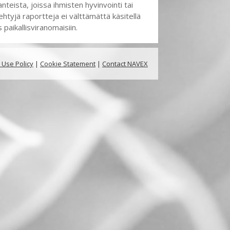
nteista, joissa ihmisten hyvinvointi tai
汉语[S]
tyjä raportteja ei välttämättä käsitellä
 paikallisviranomaisiin.
 Use Policy
|
Cookie Statement
|
Contact NAVEX