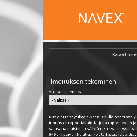
Raportin se
Ilmoituksen tekeminen
Valitse sijaintimaasi.
Kun olet tehnyt ilmoituksen, sinulle annetaan yk
tunnus eli raporttiavain. Kirjoita raporttiavain ja
salasana muistiin ja säilytä ne turvallisessa pa
5–6
arkipäivän kuluttua voit tarkistaa raporttia