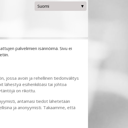
Suomi
العربية
বাংলা
Dansk
Deutsch
English
Español
Suomi
ttujen palvelimien isännöimä. Sivu ei
Français (France)
tiin.
Français (Canada)
עברית
Magyar
Italiano
Bahasa Melayu
 jossa avoin ja rehellinen tiedonvälitys
नेपाली
t lähestyä esihenkilöäsi tai johtoa
Nederlands
ytäntöjä on rikottu.
Vlaams
Polski
onyymisti, antamasi tiedot lähetetään
Português
Română
ellisina ja anonyymisti. Takaamme, että
Slovenský
Türkçe
Українська
汉语