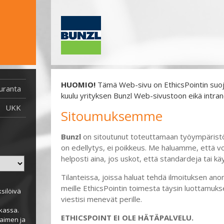
HUOMIO!
Tämä Web-sivu on EthicsPointin suoja
uranta
Ilmoitus jätetty 29.9.2021 jälkeen
kuulu yrityksen Bunzl Web-sivustoon eikä intrane
Raportti jätetty ennen 29.9.2021
UKK
Sitoumuksemme
Bunzl
on sitoutunut toteuttamaan työympäristön,
on edellytys, ei poikkeus. Me haluamme, että voi
helposti aina, jos uskot, että standardeja tai kä
Tilanteissa, joissa haluat tehdä ilmoituksen an
meille EthicsPointin toimesta täysin luottamuks
silöivä
viestisi menevät perille.
ikassa.
ETHICSPOINT EI OLE HÄTÄPALVELU.
vaimen ja