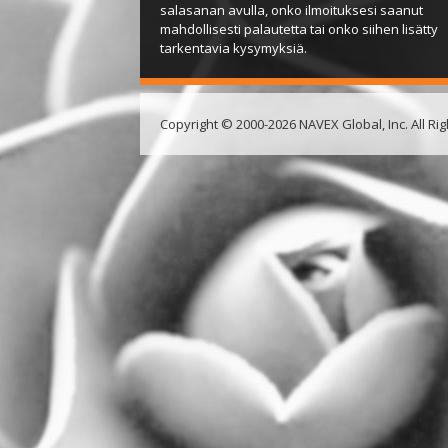
salasanan avulla, onko ilmoituksesi saanut
mahdollisesti palautetta tai onko siihen lisätty
tarkentavia kysymyksiä.
Copyright © 2000-2026 NAVEX Global, Inc. All Ri