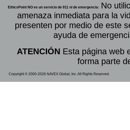
No util
EthicsPoint NO es un servicio de 911 ni de emergencia:
amenaza inmediata para la vid
presenten por medio de este se
ayuda de emergencia
ATENCIÓN
Esta página web e
forma parte de
Copyright © 2000-2026 NAVEX Global, Inc. All Rights Reserved.