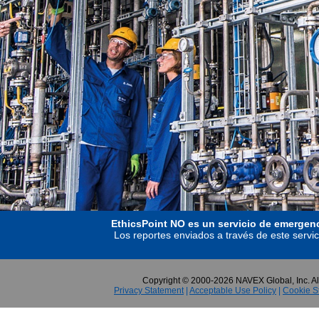
EthicsPoint NO es un servicio de emergenc
Los reportes enviados a través de este servic
Copyright © 2000-2026 NAVEX Global, Inc. Al
Privacy Statement
|
Acceptable Use Policy
|
Cookie S